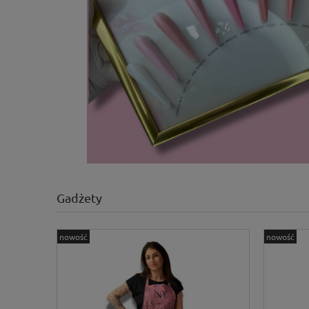
Gadżety
nowość
nowość