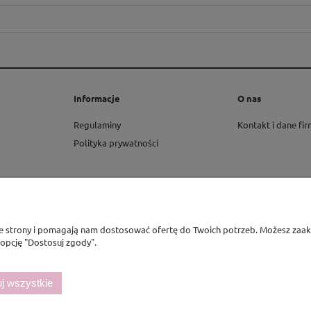
Informacje
O nas
Regulaminy
Kontakt i dane fi
Polityka prywatności
ie strony i pomagają nam dostosować ofertę do Twoich potrzeb. Możesz zaakc
 opcję "Dostosuj zgody".
j wszystkie