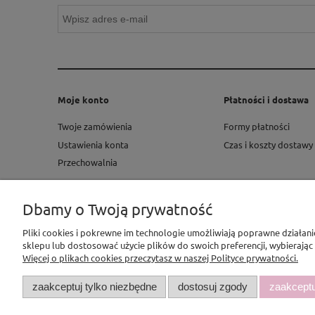
Moje konto
Płatności i dostawa
Twoje zamówienia
Formy płatności
Ustawienia konta
Czas i koszty dostawy
Przechowalnia
Dbamy o Twoją prywatność
Pliki cookies i pokrewne im technologie umożliwiają poprawne działan
sklepu lub dostosować użycie plików do swoich preferencji, wybierając
Więcej o plikach cookies przeczytasz w naszej Polityce prywatności.
zaakceptuj tylko niezbędne
dostosuj zgody
zaakceptu