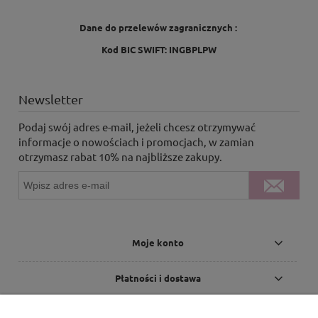
Dane do przelewów zagranicznych :
Kod BIC SWIFT: INGBPLPW
Newsletter
Podaj swój adres e-mail, jeżeli chcesz otrzymywać
informacje o nowościach i promocjach, w zamian
otrzymasz rabat 10% na najbliższe zakupy.
Moje konto
Płatności i dostawa
Informacje