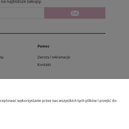
na najbliższe zakupy.
Pomoc
rmy
Zwroty i reklamacje
Kontakt
eptować wykorzystanie przez nas wszystkich tych plików i przejść do