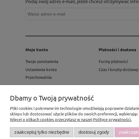
Podaj swój adres e-mail, jeżeli chcesz otrzymywać in
Moje konto
Płatności i dostawa
Twoje zamówienia
Formy płatności
Ustawienia konta
Czas i koszty dostawy
Przechowalnia
Dbamy o Twoją prywatność
Pliki cookies i pokrewne im technologie umożliwiają poprawne działan
sklepu lub dostosować użycie plików do swoich preferencji, wybierając
Więcej o plikach cookies przeczytasz w naszej Polityce prywatności.
zaakceptuj tylko niezbędne
dostosuj zgody
zaakceptu