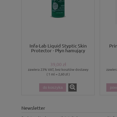
Infa-Lab Liquid Styptic Skin
Pri
Protector - Płyn hamujący
krwawienie
39,00 zł
zawiera 23% VAT, bez kosztów dostawy
zawier
( 1 ml = 2,60 zł )
do koszyka
pow
Newsletter