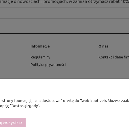
formacje o nowościach i promocjach, w zamian otrzymasz rabat 10% 
Informacje
O nas
Regulaminy
Kontakt i dane fi
Polityka prywatności
ie strony i pomagają nam dostosować ofertę do Twoich potrzeb. Możesz zaakc
 opcję "Dostosuj zgody".
j wszystkie