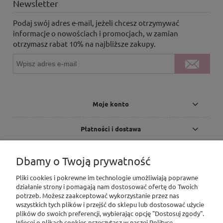
Newsletter
Podaj swój adres e-mail, jeżeli chcesz otrzymywać
informacje o nowościach i promocjach, w zamian
otrzymasz rabat 10% na najbliższe zakupy.
Moje konto
Płatności i dostawa
Informacje
Dbamy o Twoją prywatność
Pliki cookies i pokrewne im technologie umożliwiają poprawne
O nas
działanie strony i pomagają nam dostosować ofertę do Twoich
potrzeb. Możesz zaakceptować wykorzystanie przez nas
Pomoc
wszystkich tych plików i przejść do sklepu lub dostosować użycie
plików do swoich preferencji, wybierając opcję "Dostosuj zgody".
Więcej o plikach cookies przeczytasz w naszej Polityce