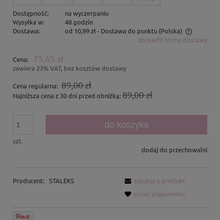
Dostępność:
na wyczerpaniu
Wysyłka w:
48 godzin
Dostawa:
od 10,99 zł
- Dostawa do punktu
(Polska)
sprawdź formy dostawy
Cena nie zawiera ewentualnych kosztów płatności
75,65 zł
Cena:
zawiera 23% VAT, bez kosztów dostawy
89,00 zł
Cena regularna:
89,00 zł
Najniższa cena z 30 dni przed obniżką:
do koszyka
szt.
dodaj do przechowalni
Producent:
STALEKS
zapytaj o produkt
poleć znajomemu