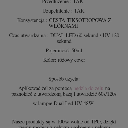
Przedłużenie : TAK
Uzupełnienie : TAK
Konsystencja : GĘSTA TIKSOTROPOWA Z
WŁÓKNAMI
Czas utwardzania : DUAL LED 60 sekund / UV 120
sekund
Pojemność: 50ml
Kolor: różowy cover
Sposób użycia:
Aplikować żel za pomocą
pędzla do żelu
na
paznokieć z utwardzoną bazą i utwardzić 60s/120s
w lampie
Dual Led UV 48W
Nasze produkty są w 100% wolne od TPO, dzięki
czemu możesz z pełnym spokojem i pełnym