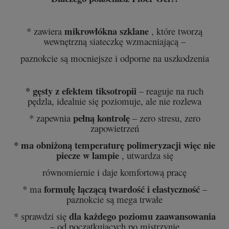
mikrowłókna szklane
* zawiera
, które tworzą
wewnętrzną siateczkę wzmacniającą –
paznokcie są mocniejsze i odporne na uszkodzenia
* gęsty z efektem tiksotropii
– reaguje na ruch
pędzla, idealnie się poziomuje, ale nie rozlewa
pełną kontrolę
* zapewnia
– zero stresu, zero
zapowietrzeń
* ma obniżoną temperaturę polimeryzacji więc nie
piecze w lampie
, utwardza się
równomiernie i daje komfortową pracę
formułę łączącą twardość i elastyczność
* ma
–
paznokcie są mega trwałe
dla każdego poziomu zaawansowania
* sprawdzi się
– od początkujących po mistrzynie