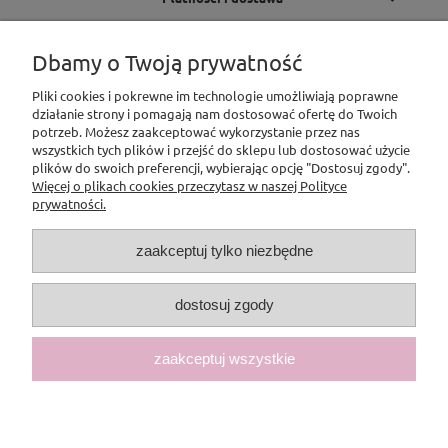
Informacje
Dbamy o Twoją prywatność
Pliki cookies i pokrewne im technologie umożliwiają poprawne
O nas
działanie strony i pomagają nam dostosować ofertę do Twoich
potrzeb. Możesz zaakceptować wykorzystanie przez nas
Pomoc
wszystkich tych plików i przejść do sklepu lub dostosować użycie
plików do swoich preferencji, wybierając opcję "Dostosuj zgody".
Więcej o plikach cookies przeczytasz w naszej Polityce
prywatności.
zaakceptuj tylko niezbędne
dostosuj zgody
zaakceptuj wszystkie
pokaż pełną wersję strony