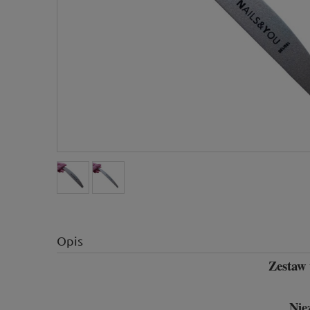
Opis
Zestaw 
Nie