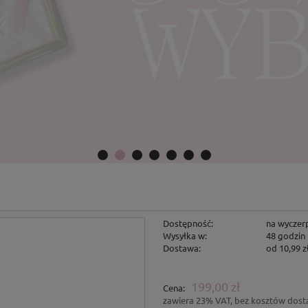
Dostępność:
na wyczer
Wysyłka w:
48 godzin
Dostawa:
od 10,99 z
Cena nie za
199,00 zł
Cena:
płatności
zawiera 23% VAT, bez kosztów dos