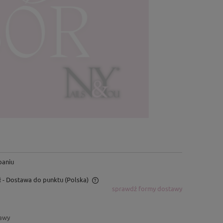
paniu
ł
- Dostawa do punktu
(Polska)
sprawdź formy dostawy
wiera ewentualnych kosztów
tawy