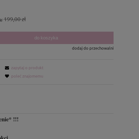
199,00 zł
ą:
do koszyka
dodaj do przechowalni
zapytaj o produkt
poleć znajomemu
nie* !!!
kci.