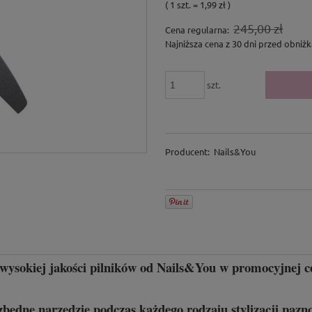
( 1
szt.
=
1,99 zł
)
245,00 zł
Cena regularna:
Najniższa cena z 30 dni przed obniżk
szt.
Producent:
Nails&You
wysokiej jakości pilników od Nails&You w promocyjnej ce
zbędne narzędzie podczas każdego rodzaju stylizacji pazno