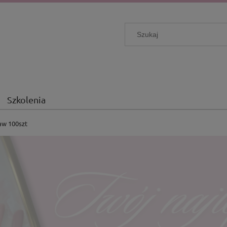
Szkolenia
taw 100szt