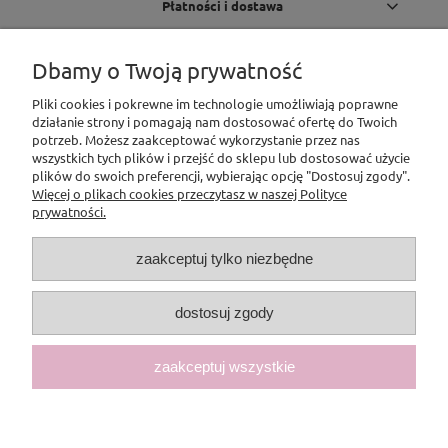
Płatności i dostawa
Informacje
Dbamy o Twoją prywatność
Pliki cookies i pokrewne im technologie umożliwiają poprawne
O nas
działanie strony i pomagają nam dostosować ofertę do Twoich
potrzeb. Możesz zaakceptować wykorzystanie przez nas
Pomoc
wszystkich tych plików i przejść do sklepu lub dostosować użycie
plików do swoich preferencji, wybierając opcję "Dostosuj zgody".
Więcej o plikach cookies przeczytasz w naszej Polityce
prywatności.
zaakceptuj tylko niezbędne
dostosuj zgody
zaakceptuj wszystkie
pokaż pełną wersję strony