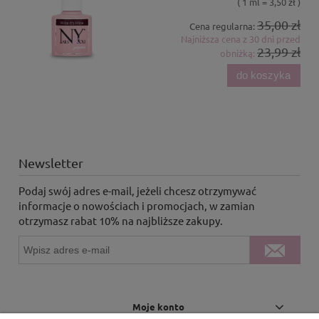
( 1 ml = 3,50 zł )
35,00 zł
Cena regularna:
Najniższa cena z 30 dni przed
23,99 zł
obniżką:
do koszyka
Newsletter
Podaj swój adres e-mail, jeżeli chcesz otrzymywać
informacje o nowościach i promocjach, w zamian
otrzymasz rabat 10% na najbliższe zakupy.
Moje konto