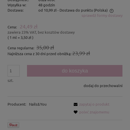
Wysyłka w:
48 godzin
Dostawa:
od 10,99 zł
- Dostawa do punktu
(Polska)
sprawdź formy dostawy
Cena nie zawiera ewentualnych kosztów płatności
24,49 zł
Cena:
zawiera 23% VAT, bez kosztów dostawy
( 1
ml
=
3,50 zł
)
35,00 zł
Cena regularna:
23,99 zł
Najniższa cena z 30 dni przed obniżką:
do koszyka
szt.
dodaj do przechowalni
Producent:
Nails&You
zapytaj o produkt
poleć znajomemu