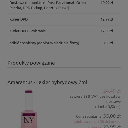
Dostawa do punktu
(InPost Paczkomat, Orlen
10,99 zł
Paczka, DPD Pickup, Pocztex Punkt)
Kurier DPD
12,99 zł
Kurier DPD - Pobranie
17,00 zł
odbiór osobisty
(odbiór w siedzibie firmy)
0,00 zł
Produkty powiązane
Amarantus - Lakier hybrydowy 7ml
24,49 zł
zawiera 23% VAT, bez kosztów
dostawy
( 1 ml = 3,50 zł )
35,00 zł
Cena regularna:
Najniższa cena z 30 dni przed
23,99 zł
obniżką: