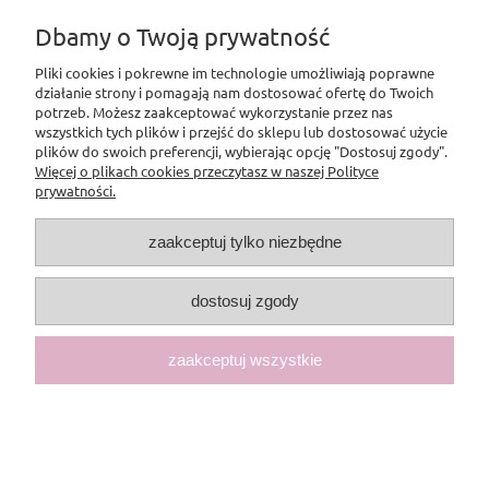
Dbamy o Twoją prywatność
Płatności i dostawa
Pliki cookies i pokrewne im technologie umożliwiają poprawne
Informacje
działanie strony i pomagają nam dostosować ofertę do Twoich
potrzeb. Możesz zaakceptować wykorzystanie przez nas
wszystkich tych plików i przejść do sklepu lub dostosować użycie
O nas
plików do swoich preferencji, wybierając opcję "Dostosuj zgody".
Więcej o plikach cookies przeczytasz w naszej Polityce
prywatności.
Pomoc
zaakceptuj tylko niezbędne
dostosuj zgody
zaakceptuj wszystkie