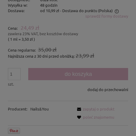
Wysyłka w:
48 godzin
Dostawa:
od 10,99 zł
- Dostawa do punktu
(Polska)
sprawdź formy dostawy
Cena nie zawiera ewentualnych kosztów płatności
24,49 zł
Cena:
zawiera 23% VAT, bez kosztów dostawy
( 1
ml
=
3,50 zł
)
35,00 zł
Cena regularna:
23,99 zł
Najniższa cena z 30 dni przed obniżką:
do koszyka
szt.
dodaj do przechowalni
Producent:
Nails&You
zapytaj o produkt
poleć znajomemu