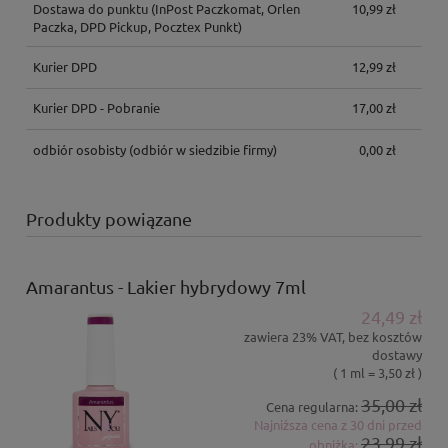
Dostawa do punktu
(InPost Paczkomat, Orlen
10,99 zł
Paczka, DPD Pickup, Pocztex Punkt)
Kurier DPD
12,99 zł
Kurier DPD - Pobranie
17,00 zł
odbiór osobisty
(odbiór w siedzibie firmy)
0,00 zł
Produkty powiązane
Amarantus - Lakier hybrydowy 7ml
24,49 zł
zawiera 23% VAT, bez kosztów
dostawy
( 1 ml = 3,50 zł )
35,00 zł
Cena regularna:
Najniższa cena z 30 dni przed
23,99 zł
obniżką: