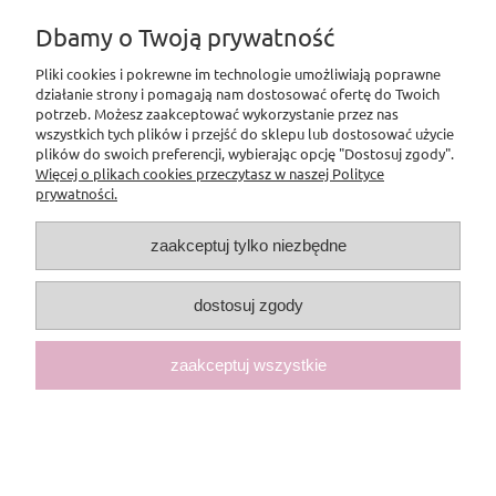
Dbamy o Twoją prywatność
Płatności i dostawa
Pliki cookies i pokrewne im technologie umożliwiają poprawne
Informacje
działanie strony i pomagają nam dostosować ofertę do Twoich
potrzeb. Możesz zaakceptować wykorzystanie przez nas
wszystkich tych plików i przejść do sklepu lub dostosować użycie
O nas
plików do swoich preferencji, wybierając opcję "Dostosuj zgody".
Więcej o plikach cookies przeczytasz w naszej Polityce
prywatności.
Pomoc
zaakceptuj tylko niezbędne
dostosuj zgody
zaakceptuj wszystkie